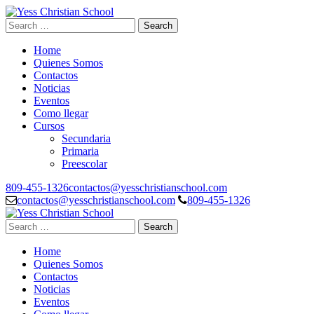
Skip
to
Search
Yess Christian School
Top Level Educacion System
content
for:
(Press
Home
Enter)
Quienes Somos
Contactos
Noticias
Eventos
Como llegar
Cursos
Secundaria
Primaria
Preescolar
809-455-1326
contactos@yesschristianschool.com
contactos@yesschristianschool.com
809-455-1326
Search
Yess Christian School
Top Level Educacion System
for:
Home
Quienes Somos
Contactos
Noticias
Eventos